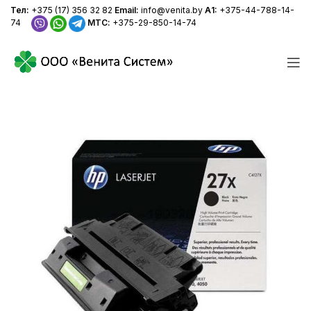
+375 (17) 356 32 82
+375 (44) 788-14-74
Тел:
+375 (17) 356 32 82
Email:
info@venita.by
А1:
+375-44-788-14-
+375-29-850-14-74
info@venita.by
74
МТС:
+375-29-850-14-74