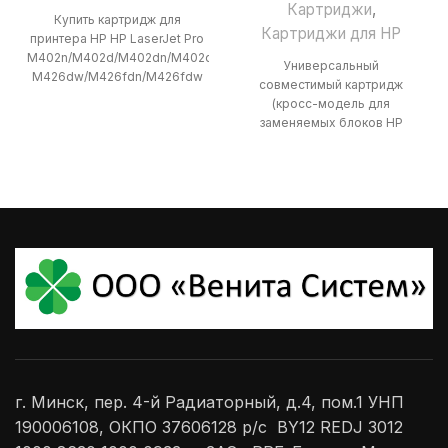
Картриджи
,
Купить картридж для
Картриджи для HP
принтера HP HP LaserJet Pro
M402n/M402d/M402dn/M402dw/M402dne/MFP
Универсальный
M426dw/M426fdn/M426fdw
совместимый картридж
Canon imageCLASS
(кросс-модель для
LBP214dw/215dw Canon
заменяемых блоков HP
imageCLASS
CF230 и Canon CRG-051)
MF426dw/424dw/429dw
представляет собой
Canon i-SENSYS
надежное
LBP212dw/214dw/215x Canon
высокопроизводительное
решение для корпоративной
черно-белой
г. Минск, пер. 4-й Радиаторный, д.4, пом.1 УНП
190006108, ОКПО 37606128 р/с BY12 REDJ 3012