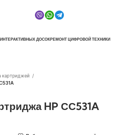
fo@venita.by
 ИНТЕРАКТИВНЫХ ДОСОК
РЕМОНТ ЦИФРОВОЙ ТЕХНИКИ
а картриджей
СС531A
артриджа HP СС531A