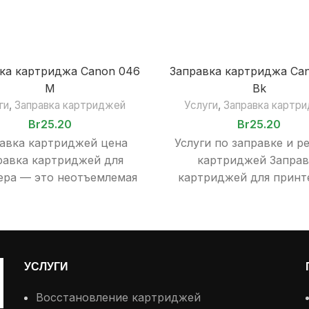
ка картриджа Canon 046
Заправка картриджа Ca
М
Bk
ги
,
Заправка картриджей
Услуги
,
Заправка картр
Br
25.20
Br
25.20
авка картриджей цена
Услуги по заправке и р
равка картриджей для
картриджей Заправ
ера — это неотъемлемая
картриджей для принт
 эксплуатации печатного
это неотъемлемая ча
ования, будь то дома, в
эксплуатации печат
офисе или
оборудования, будь то
УСЛУГИ
Восстановление картриджей