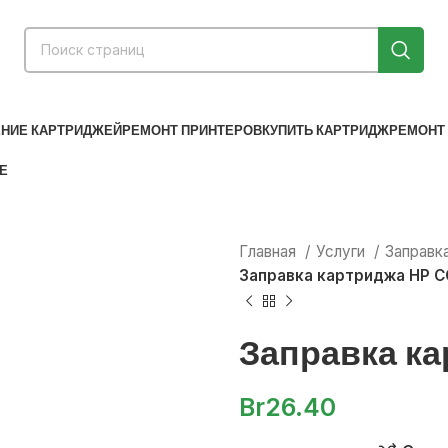
56 32 82
+375 (44) 788-14-74
+375-29-850-14-74
in
НИЕ КАРТРИДЖЕЙ
РЕМОНТ ПРИНТЕРОВ
КУПИТЬ КАРТРИДЖ
РЕМОНТ
Е
Главная
Услуги
Заправк
Заправка картриджа HP 
Заправка к
Br
26.40