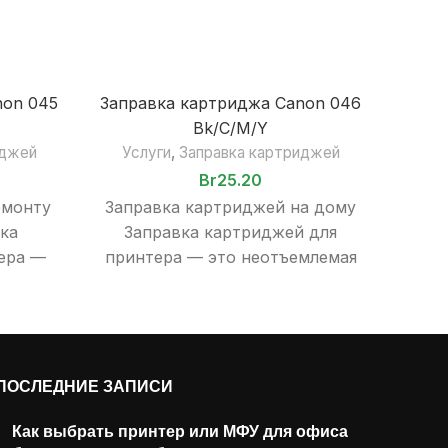
non 045
Заправка картриджа Canon 046
Зап
Bk/C/M/Y
иджей
Услуги
,
Заправка картриджей
Ус
Br
25.20
емонту
Заправка картриджей на дому
За
ка
Заправка картриджей для
ера —
принтера — это неотъемлемая
кар
сть
часть эксплуатации печатного
э
ного
оборудования, будь то дома, в
э
 дома,
офисе
обор
ПОСЛЕДНИЕ ЗАПИСИ
Как выбрать принтер или МФУ для офиса