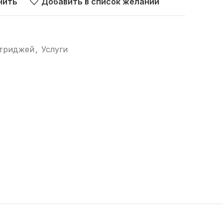
нить
Добавить в список желаний
ртриджей
,
Услуги