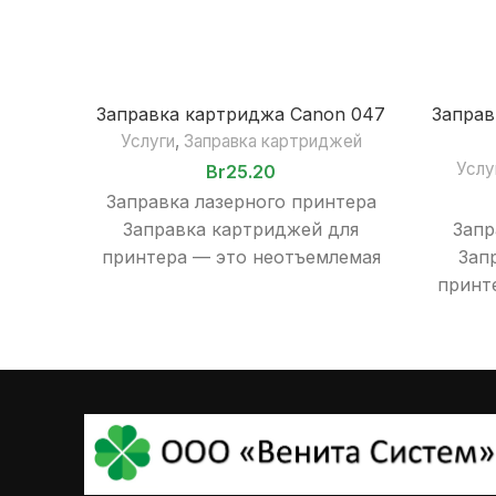
Заправка картриджа Canon 047
Заправ
Услуги
,
Заправка картриджей
Услу
Br
25.20
Заправка лазерного принтера
Заправка картриджей для
Запр
принтера — это неотъемлемая
Зап
часть эксплуатации печатного
принт
оборудования, будь то дома, в
часть
офисе или
оборуд