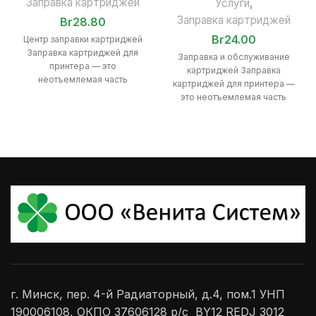
Заправка картриджей
Услуги
,
Заправка картриджей
Br
28.80
Br
24.00
Центр заправки картриджей
Заправка картриджей для
Заправка и обслуживание
принтера — это
картриджей Заправка
неотъемлемая часть
картриджей для принтера —
эксплуатации печатного
это неотъемлемая часть
оборудования, будь то дома,
эксплуатации печатного
в офисе или
оборудования, будь то дома,
в офисе
г. Минск, пер. 4-й Радиаторный, д.4, пом.1 УНП
190006108, ОКПО 37606128 р/с BY12 REDJ 3012