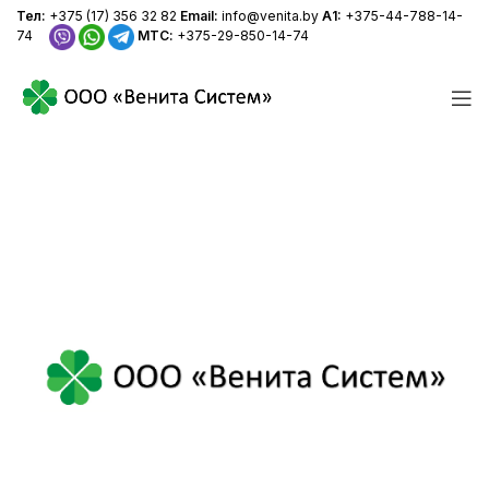
+375 (17) 356 32 82
+375 (44) 788-14-74
Тел:
+375 (17) 356 32 82
Email:
info@venita.by
А1:
+375-44-788-14-
+375-29-850-14-74
info@venita.by
74
МТС:
+375-29-850-14-74