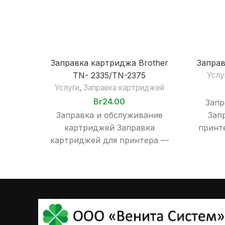
Заправка картриджа Brother
Заправ
TN- 2335/TN-2375
Услу
Услуги
,
Заправка картриджей
Br
24.00
Запр
Заправка и обслуживание
Зап
картриджей Заправка
принт
картриджей для принтера —
часть
это неотъемлемая часть
оборуд
эксплуатации печатного
оборудования, будь то дома, в
офисе