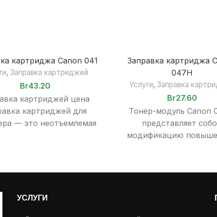
ка картриджа Canon 041
Заправка картриджа 
ги
,
Заправка картриджей
047Н
Услуги
,
Заправка картр
Br
43.20
Br
27.60
авка картриджей цена
равка картриджей для
Тонер-модуль Canon 
ера — это неотъемлемая
представляет соб
 эксплуатации печатного
модификацию повыше
ования, будь то дома, в
емкости (High Capacity
офисе или
монохромных принтер
МФУ i-SENSYS LBP112, L
MF112 и
УСЛУГИ