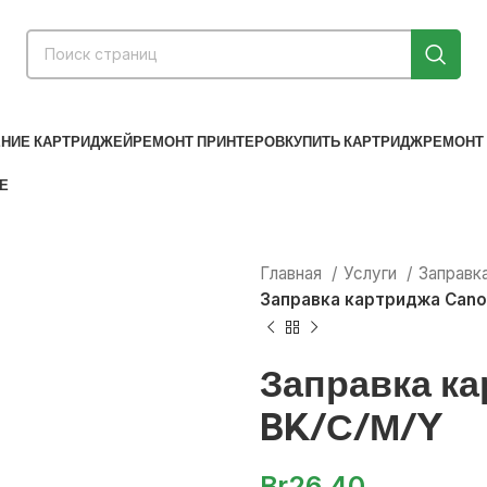
56 32 82
+375 (44) 788-14-74
+375-29-850-14-74
in
НИЕ КАРТРИДЖЕЙ
РЕМОНТ ПРИНТЕРОВ
КУПИТЬ КАРТРИДЖ
РЕМОНТ
Е
Главная
Услуги
Заправк
Заправка картриджа Cano
Заправка ка
BK/С/М/Y
Br
26.40