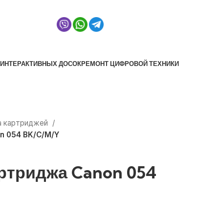
fo@venita.by
 ИНТЕРАКТИВНЫХ ДОСОК
РЕМОНТ ЦИФРОВОЙ ТЕХНИКИ
а картриджей
n 054 BK/С/М/Y
ртриджа Canon 054