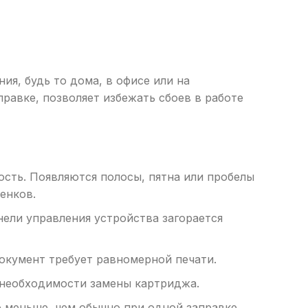
я, будь то дома, в офисе или на
равке, позволяет избежать сбоев в работе
ость. Появляются полосы, пятна или пробелы
енков.
нели управления устройства загорается
окумент требует равномерной печати.
 необходимости замены картриджа.
 меньше, чем обычно при одной заправке,