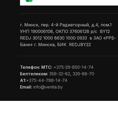
г. Минск, пер. 4-й Радиаторный, д.4, пом.1
УНП 190006108, ОКПО 37606128 р/с BY12
REDJ 3012 1000 8630 1000 0933 в ЗАО «РРБ-
Банк» г. Минска, БИК REDJBY22
Телефон:
МТС:
+375-29-850-14-74
Белтелеком:
356-32-82
,
326-88-70
А1:
+375-44-788-14-74
Email:
info@venita.by