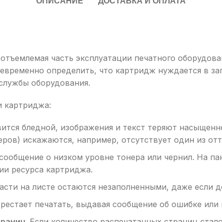
ОПИСАНИЕ
ДОСТАВКА И ОПЛАТА
отъемлемая часть эксплуатации печатного оборудовани
временно определить, что картридж нуждается в зап
 службы оборудования.
и картриджа:
ится бледной, изображения и текст теряют насыщенн
еров) искажаются, например, отсутствует один из отт
сообщение о низком уровне тонера или чернил. На па
ии ресурса картриджа.
асти на листе остаются незаполненными, даже если д
рестает печатать, выдавая сообщение об ошибке или
траниц.
Если количество распечатанных страниц стало